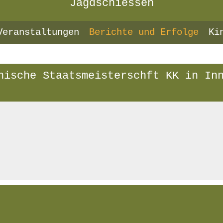
Jagdschiessen
Veranstaltungen
Berichte und Erfolge
Ki
hische Staatsmeisterschft KK in In